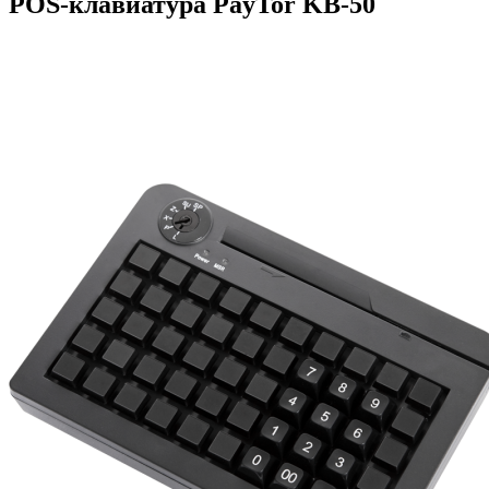
POS-клавиатура PayTor KB-50