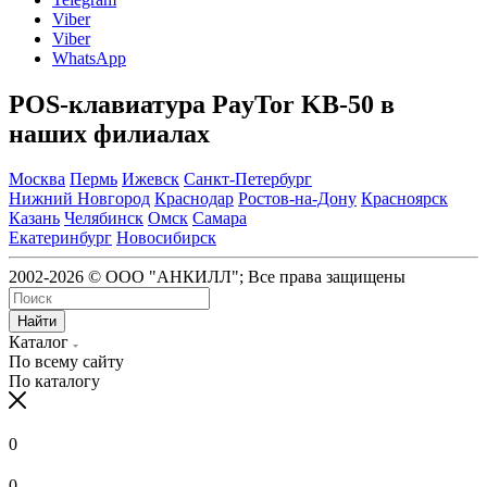
Viber
Viber
WhatsApp
POS-клавиатура PayTor KB-50 в
наших филиалах
Москва
Пермь
Ижевск
Санкт-Петербург
Нижний Новгород
Краснодар
Ростов-на-Дону
Красноярск
Казань
Челябинск
Омск
Самара
Екатеринбург
Новосибирск
2002-2026 © ООО "АНКИЛЛ"; Все права защищены
Найти
Каталог
По всему сайту
По каталогу
0
0