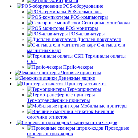
Битрикс24
POS-оборудование
POS-терминалы
POS-компьютеры
Сенсорные моноблоки
POS-мониторы
POS-клавиатуры
Дисплеи покупателя
Считыватели
магнитных карт
Терминалы оплаты
СБП
Прайс-чекеры
Чековые принтеры
Денежные ящики
Принтеры этикеток
Термопринтеры
Термотрансферные принтеры
Мобильные принтеры
Внешние
смотчики этикеток
Сканеры штрих-кодов
Проводные
сканеры штрих-кодов