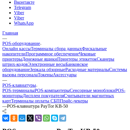
Вконтакте
Telegram
Viber
Viber
WhatsApp
Главная
—
POS-оборудование
Онлайн кассы
Терминалы сбора данных
Фискальные
накопители
Программное обеспечение
Чековые
принтеры
Денежные ящики
Принтеры этикеток
Сканеры
штрих-кодов
Электронные весы
Банковское
оборудование
Зеркала обзорные
Расходные материалы
Системы
вызова персонала
Токены
Аксессуары
—
POS-клавиатуры
POS-терминалы
POS-компьютеры
Сенсорные моноблоки
POS-
мониторы
Дисплеи покупателя
Считыватели магнитных
карт
Терминалы оплаты СБП
Прайс-чекеры
—
POS-клавиатура PayTor KB-50