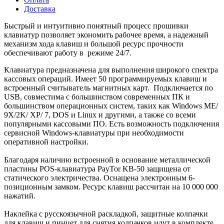
Доставка
Быстрый и интуитивно понятный процесс прошивки
клавиатур позволяет экономить рабочее время, а надежный
механизм хода клавиш и большой ресурс прочности
обеспечивают работу в режиме 24/7.
Клавиатура предназначена для выполнения широкого спектра
кассовых операций. Имеет 50 программируемых клавиш и
встроенный считыватель магнитных карт. Подключается по
USB, совместима с большинством современных ПК и
большинством операционных систем, таких как Windows ME/
9X/2K/ XP/ 7, DOS и Linux и другими, а также со всеми
популярными кассовыми ПО. Есть возможность подключения
сервисной Windows-клавиатуры при необходимости
оперативной настройки.
Благодаря наличию встроенной в основание металлической
пластины POS-клавиатура PayTor KB-50 защищена от
статического электричества. Оснащена электронным 6-
позиционным замком. Ресурс клавиш рассчитан на 10 000 000
нажатий.
Наклейка с русскоязычной раскладкой, защитные колпачки
для клавиш и пинцет для снятия колпачков идут в комплекте.