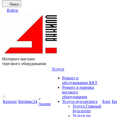
Поиск
Войти
Интернет-магазин
торгового оборудования
Услуги
Ремонт и
обслуживание ККТ
Ремонт и поверка
весового
оборудования
Каталог
Битрикс24
Услуги аутсорсинга
Блог
Бр
Акции
Услуга Главный
Бухгалтер
Услуги по