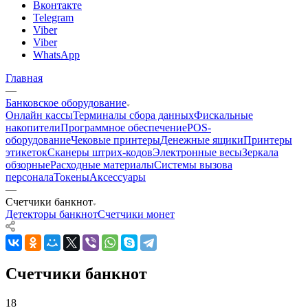
Вконтакте
Telegram
Viber
Viber
WhatsApp
Главная
—
Банковское оборудование
Онлайн кассы
Терминалы сбора данных
Фискальные
накопители
Программное обеспечение
POS-
оборудование
Чековые принтеры
Денежные ящики
Принтеры
этикеток
Сканеры штрих-кодов
Электронные весы
Зеркала
обзорные
Расходные материалы
Системы вызова
персонала
Токены
Аксессуары
—
Счетчики банкнот
Детекторы банкнот
Счетчики монет
Счетчики банкнот
18