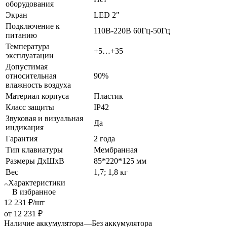
оборудования
Экран
LED 2"
Подключение к
110В-220В 60Гц-50Гц
питанию
Температура
+5…+35
эксплуатации
Допустимая
относительная
90%
влажность воздуха
Материал корпуса
Пластик
Класс защиты
IP42
Звуковая и визуальная
Да
индикация
Гарантия
2 года
Тип клавиатуры
Мембранная
Размеры ДхШхВ
85*220*125 мм
Вес
1,7; 1,8 кг
Характеристики
В избранное
12 231
₽
/шт
от
12 231 ₽
Наличие аккумулятора
—
Без аккумулятора