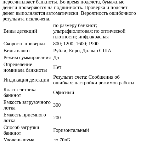
пересчитывает банкноты. Во время подсчета, бумажные
деньги проверяются на подлинность. Проверка и подсчет
денег выполняются автоматически. Вероятность ошибочного
результата исключена.
по размеру банкнот;
Виды детекций
ультрафиолетовая; по оптической
плотности; инфракрасная
Скорость проверки
800; 1200; 1600; 1900
Виды валют
Рубли, Евро, Доллар США
Режим суммирования
Да
Определение
Нет
номинала банкноты
Результат счета; Сообщения об
Индикация детекции
ошибках; настройки режимов работы
Класс счетчика
Офисный
банкнот
Емкость загрузочного
300
лотка
Емкость приемного
200
лотка
Способ загрузки
Горизонтальный
банкнот
Уровень шума
до 70дБ