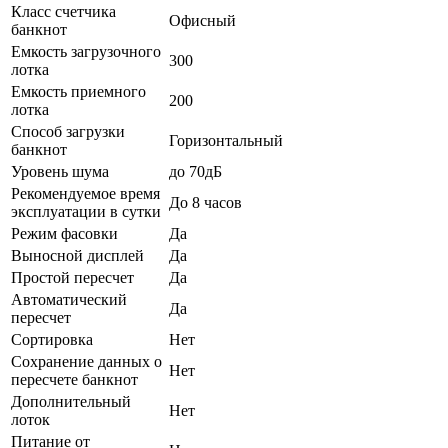
Класс счетчика
Офисный
банкнот
Емкость загрузочного
300
лотка
Емкость приемного
200
лотка
Способ загрузки
Горизонтальный
банкнот
Уровень шума
до 70дБ
Рекомендуемое время
До 8 часов
эксплуатации в сутки
Режим фасовки
Да
Выносной дисплей
Да
Простой пересчет
Да
Автоматический
Да
пересчет
Сортировка
Нет
Сохранение данных о
Нет
пересчете банкнот
Дополнительный
Нет
лоток
Питание от