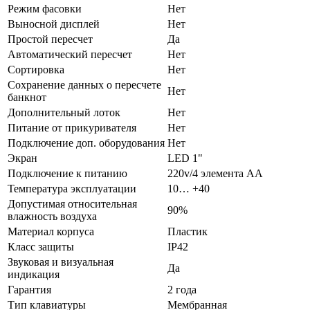
Режим фасовки
Нет
Выносной дисплей
Нет
Простой пересчет
Да
Автоматический пересчет
Нет
Сортировка
Нет
Сохранение данных о пересчете
Нет
банкнот
Дополнительный лоток
Нет
Питание от прикуривателя
Нет
Подключение доп. оборудования
Нет
Экран
LED 1"
Подключение к питанию
220v/4 элемента AA
Температура эксплуатации
10… +40
Допустимая относительная
90%
влажность воздуха
Материал корпуса
Пластик
Класс защиты
IP42
Звуковая и визуальная
Да
индикация
Гарантия
2 года
Тип клавиатуры
Мембранная