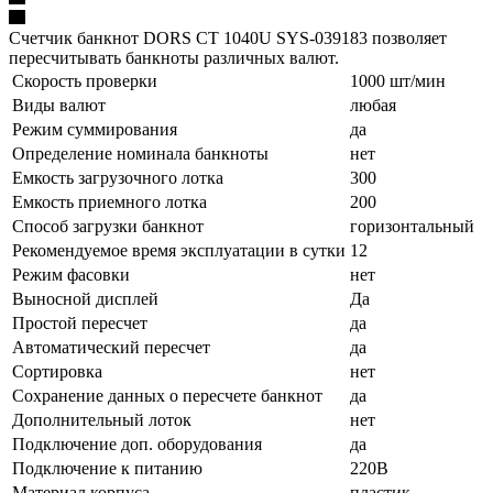
Счетчик банкнот DORS CT 1040U SYS-039183 позволяет
пересчитывать банкноты различных валют.
Скорость проверки
1000 шт/мин
Виды валют
любая
Режим суммирования
да
Определение номинала банкноты
нет
Емкость загрузочного лотка
300
Емкость приемного лотка
200
Способ загрузки банкнот
горизонтальный
Рекомендуемое время эксплуатации в сутки
12
Режим фасовки
нет
Выносной дисплей
Да
Простой пересчет
да
Автоматический пересчет
да
Сортировка
нет
Сохранение данных о пересчете банкнот
да
Дополнительный лоток
нет
Подключение доп. оборудования
да
Подключение к питанию
220В
Материал корпуса
пластик