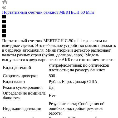
Портативный счетчик банкнот MERTECH 50 Mini
Портативный счетчик MERTECH C-50 mini с расчетом на
выездные сделки. Это небольшое устройство можно положить
в бардачок автомобиля. Миниатюрный детектор распознает
валюты разных стран (рубли, доллары, евро). Модель
выпускается в двух вариантах: с АКБ или с питанием от сети.
ультрафиолетовая; по оптической
Виды детекций
плотности; па размеру банкнот
Скорость проверки
800
Виды валют
Рубли, Евро, Доллар США
Режим суммирования
Да
Определение номинала
Нет
банкноты
Результат счета; Сообщения об
Индикация детекции
ошибках; настройки режимов
работы