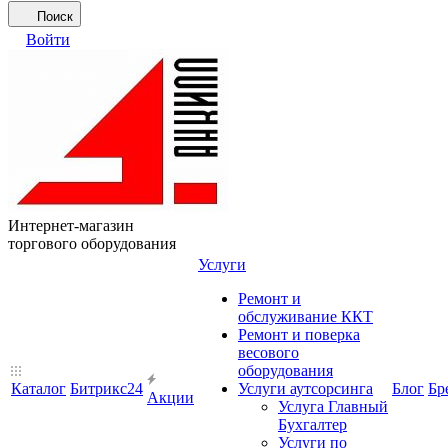
Поиск
Войти
Интернет-магазин
торгового оборудования
Услуги
Ремонт и
обслуживание ККТ
Ремонт и поверка
весового
оборудования
Каталог
Битрикс24
Услуги аутсорсинга
Блог
Бр
Акции
Услуга Главный
Бухгалтер
Услуги по