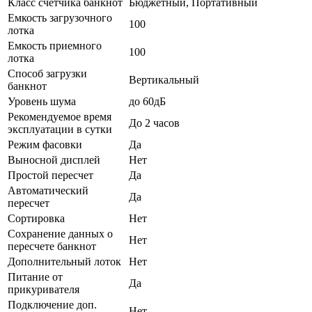
Класс счетчика банкнот
Бюджетный, Портативный
Емкость загрузочного
100
лотка
Емкость приемного
100
лотка
Способ загрузки
Вертикальный
банкнот
Уровень шума
до 60дБ
Рекомендуемое время
До 2 часов
эксплуатации в сутки
Режим фасовки
Да
Выносной дисплей
Нет
Простой пересчет
Да
Автоматический
Да
пересчет
Сортировка
Нет
Сохранение данных о
Нет
пересчете банкнот
Дополнительный лоток
Нет
Питание от
Да
прикуривателя
Подключение доп.
Нет