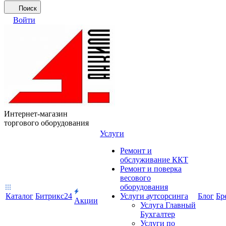
Поиск
Войти
Интернет-магазин
торгового оборудования
Услуги
Ремонт и
обслуживание ККТ
Ремонт и поверка
весового
оборудования
Каталог
Битрикс24
Услуги аутсорсинга
Блог
Бр
Акции
Услуга Главный
Бухгалтер
Услуги по