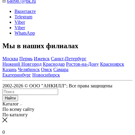
640987@bk.ru
Вконтакте
Telegram
Viber
Viber
WhatsApp
Мы в наших филиалах
Москва
Пермь
Ижевск
Санкт-Петербург
Нижний Новгород
Краснодар
Ростов-на-Дону
Красноярск
Казань
Челябинск
Омск
Самара
Екатеринбург
Новосибирск
2002-2026 © ООО "АНКИЛЛ"; Все права защищены
Найти
Каталог
По всему сайту
По каталогу
0