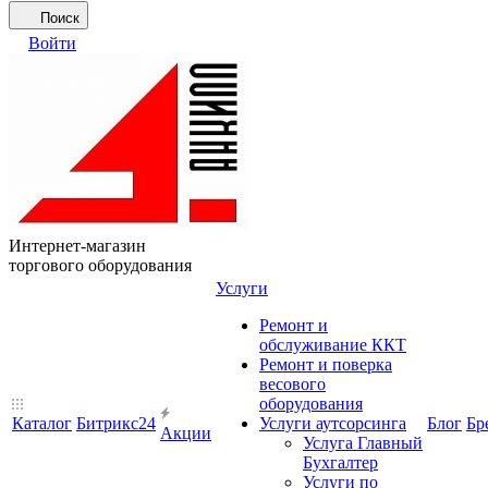
Поиск
Войти
Интернет-магазин
торгового оборудования
Услуги
Ремонт и
обслуживание ККТ
Ремонт и поверка
весового
оборудования
Каталог
Битрикс24
Услуги аутсорсинга
Блог
Бр
Акции
Услуга Главный
Бухгалтер
Услуги по