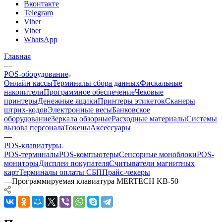
Вконтакте
Telegram
Viber
Viber
WhatsApp
Главная
—
POS-оборудование
Онлайн кассы
Терминалы сбора данных
Фискальные
накопители
Программное обеспечение
Чековые
принтеры
Денежные ящики
Принтеры этикеток
Сканеры
штрих-кодов
Электронные весы
Банковское
оборудование
Зеркала обзорные
Расходные материалы
Системы
вызова персонала
Токены
Аксессуары
—
POS-клавиатуры
POS-терминалы
POS-компьютеры
Сенсорные моноблоки
POS-
мониторы
Дисплеи покупателя
Считыватели магнитных
карт
Терминалы оплаты СБП
Прайс-чекеры
—
Программируемая клавиатура MERTECH KB-50