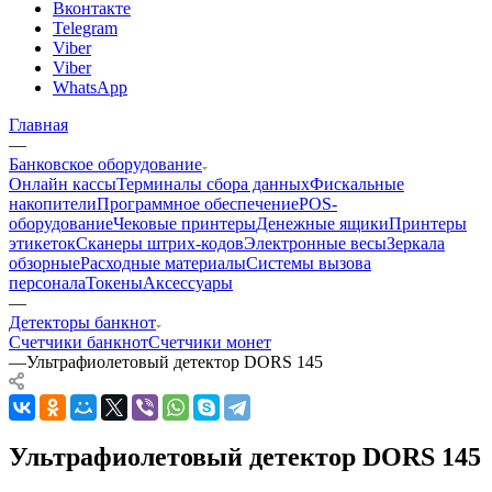
Вконтакте
Telegram
Viber
Viber
WhatsApp
Главная
—
Банковское оборудование
Онлайн кассы
Терминалы сбора данных
Фискальные
накопители
Программное обеспечение
POS-
оборудование
Чековые принтеры
Денежные ящики
Принтеры
этикеток
Сканеры штрих-кодов
Электронные весы
Зеркала
обзорные
Расходные материалы
Системы вызова
персонала
Токены
Аксессуары
—
Детекторы банкнот
Счетчики банкнот
Счетчики монет
—
Ультрафиолетовый детектор DORS 145
Ультрафиолетовый детектор DORS 145