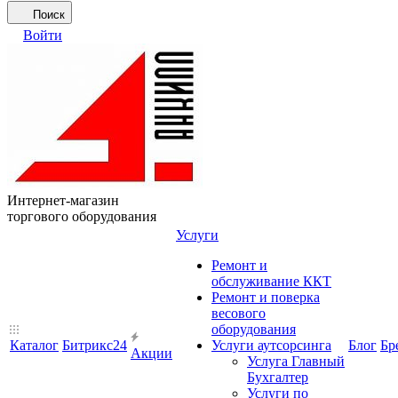
Поиск
Войти
Интернет-магазин
торгового оборудования
Услуги
Ремонт и
обслуживание ККТ
Ремонт и поверка
весового
оборудования
Каталог
Битрикс24
Услуги аутсорсинга
Блог
Бр
Акции
Услуга Главный
Бухгалтер
Услуги по