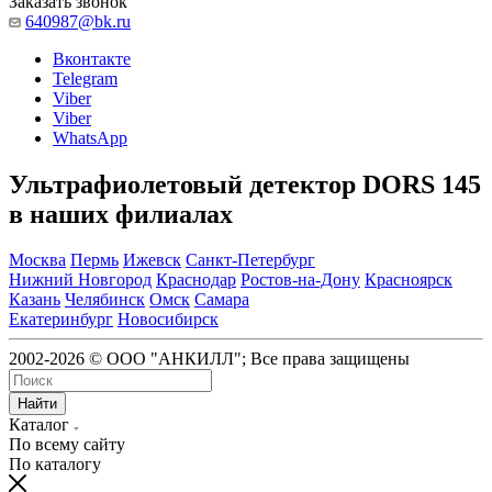
Заказать звонок
640987@bk.ru
Вконтакте
Telegram
Viber
Viber
WhatsApp
Ультрафиолетовый детектор DORS 145
в наших филиалах
Москва
Пермь
Ижевск
Санкт-Петербург
Нижний Новгород
Краснодар
Ростов-на-Дону
Красноярск
Казань
Челябинск
Омск
Самара
Екатеринбург
Новосибирск
2002-2026 © ООО "АНКИЛЛ"; Все права защищены
Найти
Каталог
По всему сайту
По каталогу