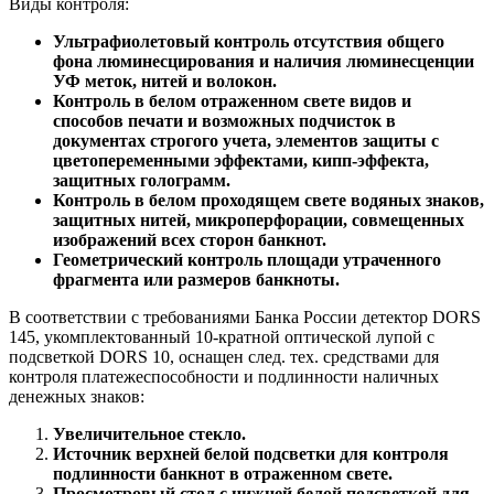
Виды контроля:
Ультрафиолетовый контроль отсутствия общего
фона люминесцирования и наличия люминесценции
УФ меток, нитей и волокон.
Контроль в белом отраженном свете видов и
способов печати и возможных подчисток в
документах строгого учета, элементов защиты с
цветопеременными эффектами, кипп-эффекта,
защитных голограмм.
Контроль в белом проходящем свете водяных знаков,
защитных нитей, микроперфорации, совмещенных
изображений всех сторон банкнот.
Геометрический контроль площади утраченного
фрагмента или размеров банкноты.
В соответствии с требованиями Банка России детектор DORS
145, укомплектованный 10-кратной оптической лупой с
подсветкой DORS 10, оснащен след. тех. средствами для
контроля платежеспособности и подлинности наличных
денежных знаков:
Увеличительное стекло.
Источник верхней белой подсветки для контроля
подлинности банкнот в отраженном свете.
Просмотровый стол с нижней белой подсветкой для