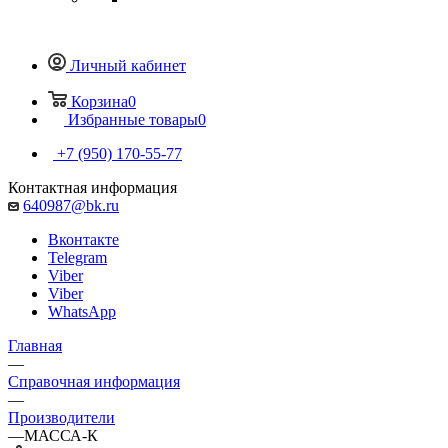
Личный кабинет
Корзина
0
Избранные товары
0
+7 (950) 170-55-77
Контактная информация
640987@bk.ru
Вконтакте
Telegram
Viber
Viber
WhatsApp
Главная
—
Справочная информация
—
Производители
—
МАССА-К